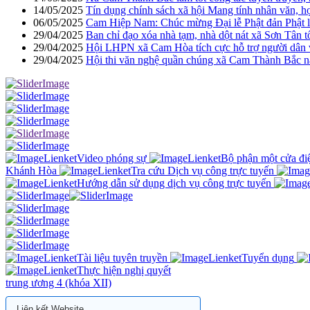
14/05/2025
Tín dụng chính sách xã hội Mang tính nhân văn, h
06/05/2025
Cam Hiệp Nam: Chúc mừng Đại lễ Phật đản Phật l
29/04/2025
Ban chỉ đạo xóa nhà tạm, nhà dột nát xã Sơn Tân t
29/04/2025
Hội LHPN xã Cam Hòa tích cực hỗ trợ người dâ
29/04/2025
Hội thi văn nghệ quần chúng xã Cam Thành Bắc 
Video phóng sự
Bộ phận một cửa điệ
Khánh Hòa
Tra cứu Dịch vụ công trực tuyến
Hướng dẫn sử dụng dịch vụ công trực tuyến
Tài liệu tuyên truyền
Tuyển dụng
Thực hiện nghị quyết
trung ương 4 (khóa XII)