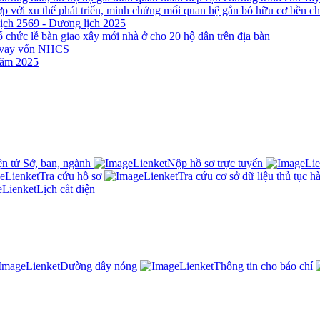
ợp với xu thế phát triển, minh chứng mối quan hệ gắn bó hữu cơ bền 
ịch 2569 - Dương lịch 2025
ổ chức lễ bàn giao xây mới nhà ở cho 20 hộ dân trên địa bàn
n vay vốn NHCS
năm 2025
n tử Sở, ban, ngành
Nộp hồ sơ trực tuyến
Tra cứu hồ sơ
Tra cứu cơ sở dữ liệu thủ tục h
Lịch cắt điện
Đường dây nóng
Thông tin cho báo chí