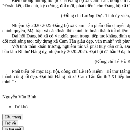
Biểu dương những nổ lực của Đảng bộ xã Cam Tân, đồng chí Lư
"Đoàn kết, dân chủ, kỷ cương, đổi mới, phát triển" cho Đảng bộ xã 
( Đồng chí Lương Dự - Tỉnh ủy viên
Nhiệm kỳ 2020-2025 Đảng bộ xã Cam Tân phấn đấu chuyển dịch 
chính quyền, Mặt trận và các đoàn thể chính trị hoàn thành tốt nhiệm 
Đại hội Đảng bộ xã có ý nghĩa quan trọng, tiếp tục khẳng định
đổi mới sáng tạo; xây dựng xã Cam Tân giàu đẹp, văn minh" với phươ
Với tinh thần khẩn trương, nghiêm túc và phát huy dân chủ,
bầu làm Bí thư Đảng ủy, nhiệm kỳ 2020-2025. Đại hội đã bầu 9 đại b
(Đồng chí Lê Hồ Ki
Phát biểu bế mạc Đại hội, đồng chí Lê Hồ Kiếm - Bí thư Đảng
thành công tốt đẹp. Đại hội Đảng bộ xã Cam Tân lần thứ XI tiếp tụ
minh”./.
Nguyễn Văn Bình
Từ khóa
Đầu trang
Trở về
In bài viết