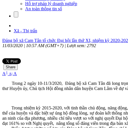
Hỗ trợ pháp lý doanh nghiệp
An toàn thông tin số
Xã - Thị trấn
Đảng bộ xã Cam Tân tổ chức Đại hội lần thứ XI, nhiệm kỳ 2020-20
11/03/2020 | 10:57 AM (GMT+7) |
Lượt xem: 2792
Share
+
-
A
A
A
Trong 2 ngày 10-11/3/2020, Đảng bộ xã Cam Tân đã long trọn
thư Huyện ủy, Chủ tịch Hội đồng nhân dân huyện Cam Lâm về dự và 
Trong nhiệm kỳ 2015-2020, với tinh thần chủ động, năng động,
thể của huyện và đặc biệt sự ủng hộ đồng lòng, sự đoàn kết thống nhấ
an ninh của địa phương, nhiều chỉ tiêu vượt so với nghị quyết Đại h
đạt 161% so với Nghị quyết, nâng tổng số đảng viên trong địa bàn xã 