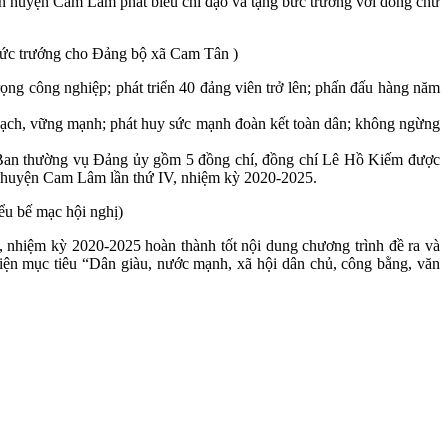
n huyện Cam Lâm phát biểu chỉ đạo và tặng bức trướng với dòng chữ
bức trướng cho Đảng bộ xã Cam Tân )
g công nghiệp; phát triển 40 đảng viên trở lên; phấn đấu hàng năm
 sạch, vững mạnh; phát huy sức mạnh đoàn kết toàn dân; không ngừng
, Ban thường vụ Đảng ủy gồm 5 đồng chí, đồng chí Lê Hồ Kiếm được
bộ huyện Cam Lâm lần thứ IV, nhiệm kỳ 2020-2025.
ểu bế mạc hội nghị)
 nhiệm kỳ 2020-2025 hoàn thành tốt nội dung chương trình đề ra và
hiện mục tiêu “Dân giàu, nước mạnh, xã hội dân chủ, công bằng, văn