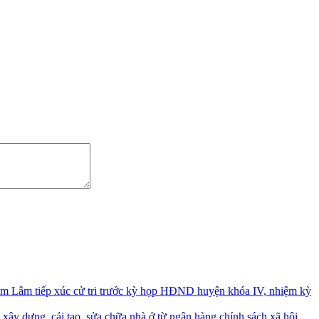
m Lâm tiếp xúc cử tri trước kỳ họp HĐND huyện khóa IV, nhiệm kỳ
xây dựng, cải tạo, sửa chữa nhà ở từ ngân hàng chính sách xã hội