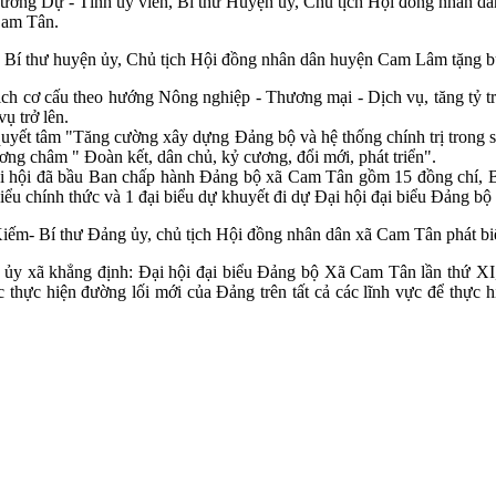
ơng Dự - Tỉnh ủy viên, Bí thư Huyện ủy, Chủ tịch Hội đồng nhân dâ
Cam Tân.
, Bí thư huyện ủy, Chủ tịch Hội đồng nhân dân huyện Cam Lâm tặng 
cơ cấu theo hướng Nông nghiệp - Thương mại - Dịch vụ, tăng tỷ trọn
vụ trở lên.
 quyết tâm "Tăng cường xây dựng Đảng bộ và hệ thống chính trị trong
ng châm " Đoàn kết, dân chủ, kỷ cương, đổi mới, phát triển".
 Đại hội đã bầu Ban chấp hành Đảng bộ xã Cam Tân gồm 15 đồng chí
iểu chính thức và 1 đại biểu dự khuyết đi dự Đại hội đại biểu Đảng 
ếm- Bí thư Đảng ủy, chủ tịch Hội đồng nhân dân xã Cam Tân phát bi
 ủy xã khẳng định: Đại hội đại biểu Đảng bộ Xã Cam Tân lần thứ XI,
c thực hiện đường lối mới của Đảng trên tất cả các lĩnh vực để thực 