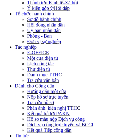
Thành tựu Kinh tế-Xã hội
Ý kiến góp ý/Hỏi đáp
Tổ chức hành chính
Sơ đồ hành chính
Hội đồng nhân dân
Ủy ban nhân dân
Phòng - Ban
Đơn vị sự nghiệp
Tác nghiệp
E-OFFICE
Một cửa điện tử
Lịch công tác
Thư điện tử
Danh mục TTHC
Tra cứu văn bản
Dành cho Công dân
Hướng dẫn một cửa
Nộp hồ sơ trực tuyến
Tra cứu hồ sơ
Phản ánh, kiến nghị TTHC
Kết quả trả lời PAKN
Hồ sơ mẫu nộp Dịch vụ công
Dịch vụ công trực tuyến và BCCI
Kết quả Tiếp công dân
Tin tức