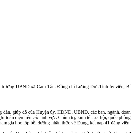
hội trường UBND xã Cam Tân. Đồng chí Lương Dự -Tỉnh ủy viên, Bí
hướng dẫn, giúp đỡ của Huyện ủy, HĐND, UBND, các ban, ngành, đoàn
 toàn diện trên các lĩnh vực: Chính trị, kinh tế - xã hội, quốc phòng
 tham gia học lớp bồi dưỡng nhận thức về Đảng, kết nạp 41 đảng viên,