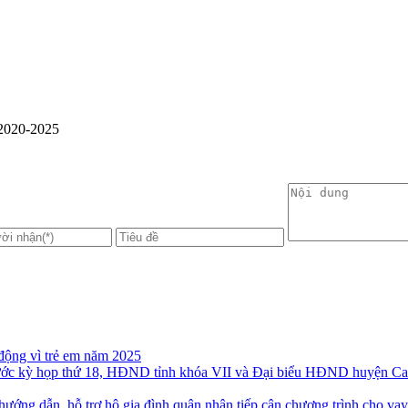
 2020-2025
động vì trẻ em năm 2025
rước kỳ họp thứ 18, HĐND tỉnh khóa VII và Đại biểu HĐND huyện Ca
ướng dẫn, hỗ trợ hộ gia đình quân nhân tiếp cận chương trình cho vay 