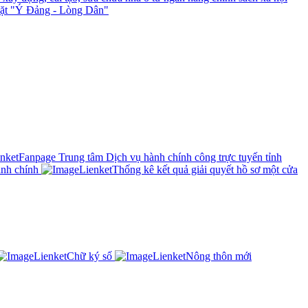
chặt "Ý Đảng - Lòng Dân"
Fanpage Trung tâm Dịch vụ hành chính công trực tuyến tỉnh
ành chính
Thống kê kết quả giải quyết hồ sơ một cửa
Chữ ký số
Nông thôn mới