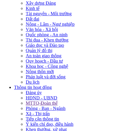
Xây dựng Đảng
Kinh tế
Tài nguyên - Môi trường
Đất đai
Nông - Lâm - Ngư nghiệp
Văn hóa - Xã hội
Quốc phòng - An ninh
Thi đua - Khen thưởng
Giáo dục và Đào tạo
Quản lý đô thị
An toàn giao thông
Quy hoạch - Đầu tư
Khoa học - Công nghệ
Nông thôn mới
Pháp luật và đời sống
Du lịch
Thông tin hoạt động
Đảng ủy
HĐND - UBND
MTTQ-Đoàn thể
Phòng - Ban - Ngành
Xã - Thị trấn
Tiếp cận thông tin
Ý kiến chỉ đạo, điều hành
Khen thưởng, xử phạt